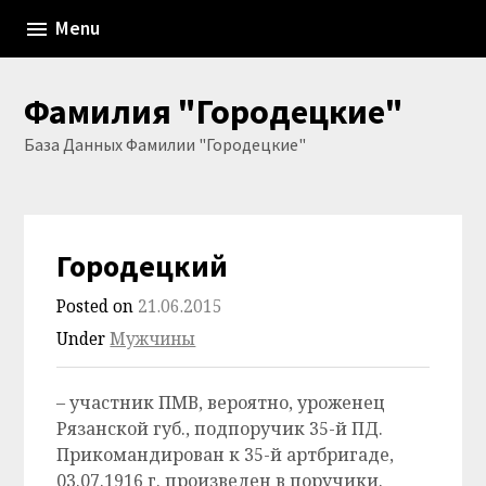
Skip
Menu
to
content
Фамилия "Городецкие"
База Данных Фамилии "Городецкие"
Городецкий
Posted on
21.06.2015
Under
Мужчины
– участник ПМВ, вероятно, уроженец
Рязанской губ., подпоручик 35-й ПД.
Прикомандирован к 35-й артбригаде,
03.07.1916 г. произведен в поручики.