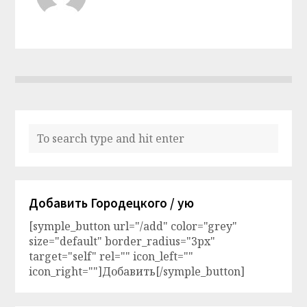
Добавить Городецкого / ую
[symple_button url="/add" color="grey"
size="default" border_radius="3px"
target="self" rel="" icon_left=""
icon_right=""]Добавить[/symple_button]