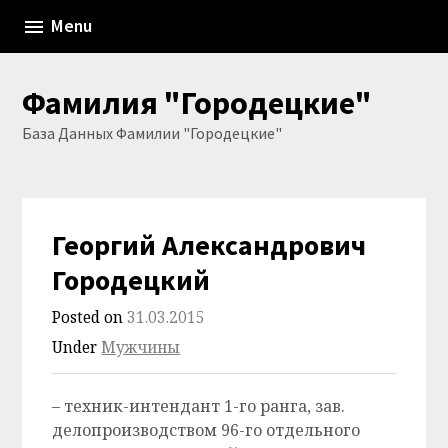
Skip
Menu
to
content
Фамилия "Городецкие"
База Данных Фамилии "Городецкие"
Георгий Александрович
Городецкий
Posted on
31.03.2015
Under
Мужчины
– техник-интендант 1-го ранга, зав.
делопроизводством 96-го отдельного