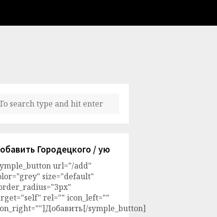
обавить Городецкого / ую
symple_button url="/add"
olor="grey" size="default"
order_radius="3px"
arget="self" rel="" icon_left=""
con_right=""]Добавить[/symple_button]