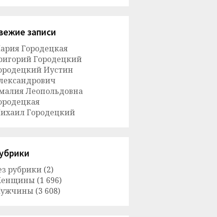
вежие записи
ария Городецкая
ригорий Городецкий
ородецкий Иустин
лександрович
малия Леопольдовна
ородецкая
ихаил Городецкий
убрики
ез рубрики
(2)
енщины
(1 696)
ужчины
(3 608)