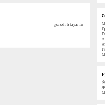
С
М
gorodetskiy.info
Г
Г
А
А
Г
М
Р
б
Ж
М