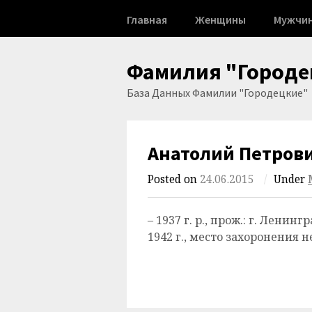
Skip
Главная
Женщины
Мужчи
to
content
Фамилия "Городе
База Данных Фамилии "Городецкие"
Анатолий Петров
Posted on
24.06.2015
/
Under
– 1937 г. р., прож.: г. Ленин
1942 г., место захоронения н