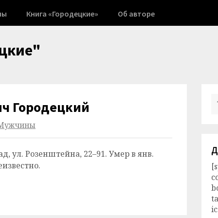
ны
Книга «Городецкие»
Об авторе
цкие"
ич Городецкий
Мужчины
Д
град, ул. Розенштейна, 22–91. Умер в янв.
еизвестно.
[
c
b
t
i