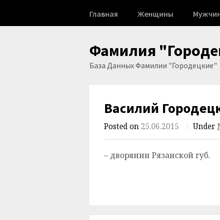
Skip
Главная
Женщины
Мужчи
to
content
Фамилия "Городе
База Данных Фамилии "Городецкие"
Василий Городец
Posted on
25.06.2015
/
Under
– дворянин Рязанской губ.