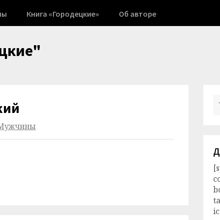
ны
Книга «Городецкие»
Об авторе
цкие"
кий
Мужчины
Д
[
c
b
t
i