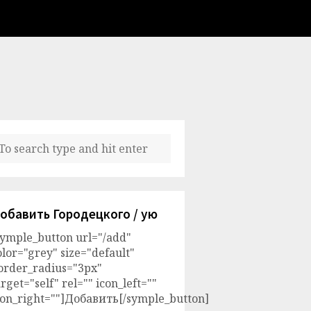
обавить Городецкого / ую
symple_button url="/add"
olor="grey" size="default"
order_radius="3px"
arget="self" rel="" icon_left=""
con_right=""]Добавить[/symple_button]