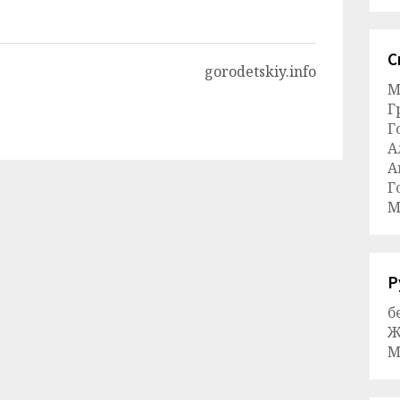
С
gorodetskiy.info
М
Г
Г
А
А
Г
М
Р
б
Ж
М