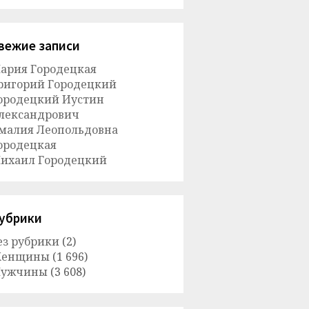
вежие записи
ария Городецкая
ригорий Городецкий
ородецкий Иустин
лександрович
малия Леопольдовна
ородецкая
ихаил Городецкий
убрики
ез рубрики
(2)
енщины
(1 696)
ужчины
(3 608)