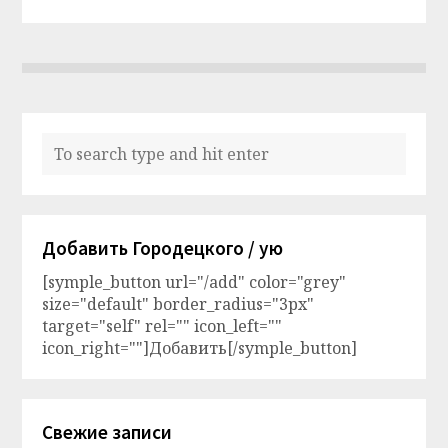
Добавить Городецкого / ую
[symple_button url="/add" color="grey"
size="default" border_radius="3px"
target="self" rel="" icon_left=""
icon_right=""]Добавить[/symple_button]
Свежие записи