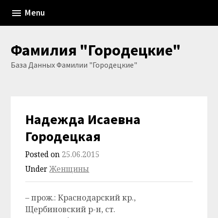
Skip
Menu
to
content
Фамилия "Городецкие"
База Данных Фамилии "Городецкие"
Надежда Исаевна
Городецкая
Posted on
25.06.2015
Under
Женщины
– прож.: Краснодарский кр.,
Щербиновский р-н, ст.