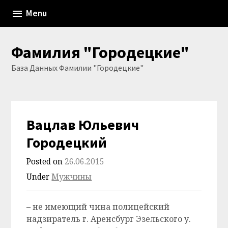
Skip
Menu
to
content
Фамилия "Городецкие"
База Данных Фамилии "Городецкие"
Вацлав Юльевич
Городецкий
Posted on
26.06.2015
Under
Мужчины
– не имеющий чина полицейский
надзиратель г. Аренсбург Эзельского у.