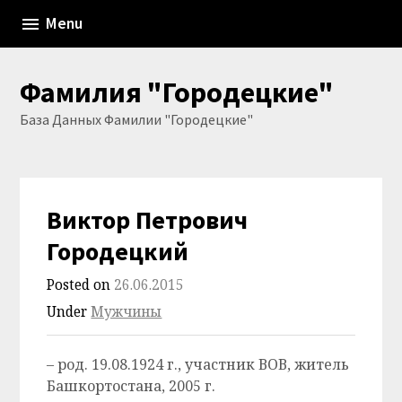
Skip
Menu
to
content
Фамилия "Городецкие"
База Данных Фамилии "Городецкие"
Виктор Петрович
Городецкий
Posted on
26.06.2015
Under
Мужчины
– род. 19.08.1924 г., участник ВОВ, житель
Башкортостана, 2005 г.