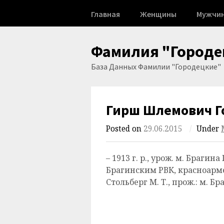
Skip
Главная
Женщины
Мужчи
to
content
Фамилия "Городе
База Данных Фамилии "Городецкие"
Гирш Шлемович Г
Posted on
29.06.2015
/
Under
– 1913 г. р., урож. м. Брагина
Брагинским РВК, красноармеец
Стольберг М. Т., прож.: м. Бр