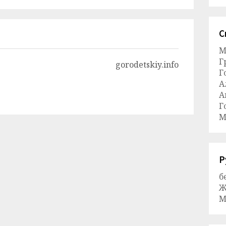
С
М
Г
gorodetskiy.info
Г
А
А
Г
М
Р
б
Ж
М