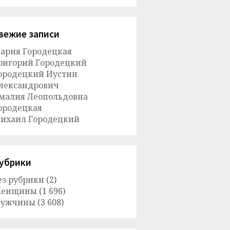
вежие записи
ария Городецкая
ригорий Городецкий
ородецкий Иустин
лександрович
малия Леопольдовна
ородецкая
ихаил Городецкий
убрики
ез рубрики
(2)
енщины
(1 696)
ужчины
(3 608)