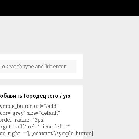
обавить Городецкого / ую
symple_button url="/add"
olor="grey" size="default"
order_radius="3px"
arget="self" rel="" icon_left=""
con_right=""]Добавить[/symple_button]