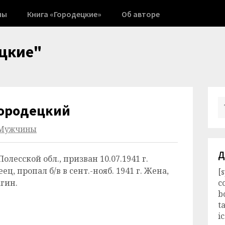
ны
Книга «Городецкие»
Об авторе
цкие"
ородецкий
Мужчины
Д
 Полесской обл., призван 10.07.1941 г.
, пропал б/в в сент.-нояб. 1941 г. Жена,
[
агин.
c
b
t
i