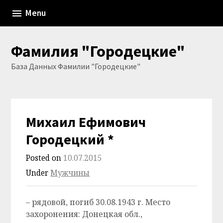
Skip
Menu
to
content
Фамилия "Городецкие"
База Данных Фамилии "Городецкие"
Михаил Ефимович
Городецкий *
Posted on
10.07.2015
Under
Мужчины
– рядовой, погиб 30.08.1943 г. Место
захоронения: Донецкая обл.,